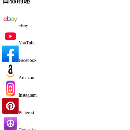
目标用途
eBay
YouTube
Facebook
Amazon
Instagram
Pinterest
Craigslist