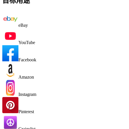
目标用途
eBay
YouTube
Facebook
Amazon
Instagram
Pinterest
Craigslist